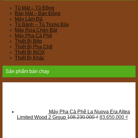
Tủ Mát – Tủ Đông
Bàn Mát – Bàn Đông
Máy Làm Đá
Tủ Bánh – Tủ Trưng Bày
Máy Rửa Chén Bát
Máy Pha Cà Phê
Thiết Bị Bếp
Thiết Bị Pha Chế
Thiết Bị INOX
Thiết Bị Khác
Sản phẩm bán chạy
Máy Pha Cà Phê La Nuova Era Altea
Limited Wood 2 Group
108.230.000
₫
83.650.000
₫