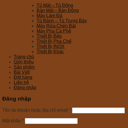
Tủ Mát – Tủ Đông
Bàn Mát – Bàn Đông
Máy Làm Đá
Tủ Bánh – Tủ Trưng Bày
Máy Rửa Chén Bát
Máy Pha Cà Phê
Thiết Bị Bếp
Thiết Bị Pha Chế
Thiết Bị INOX
Thiết Bị Khác
Trang chủ
Giới thiệu
Sản phẩm
Bài Viết
Đặt hàng
Liên hệ
Đăng nhập
Đăng nhập
Tên tài khoản hoặc địa chỉ email
*
Mật khẩu
*