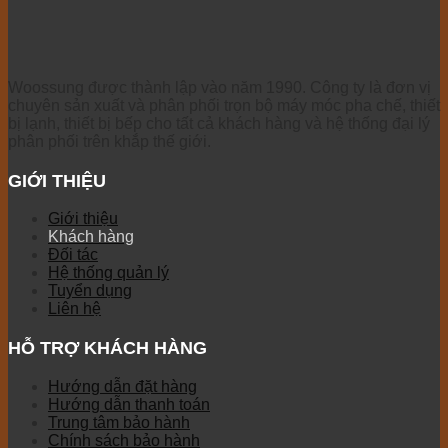
Woossung được thành lập vào năm 1990. Công ty là đơn vị
chuyên sản xuất và phân phối trọn bộ máy móc pha chế, thiết
bị lạnh, thiết bị bếp cho tất cả khách hàng và hệ thống đại lý
phân phối trên khắp thế giới.
GIỚI THIỆU
Giới thiệu
Khách hàng
Đối tác
Hệ thống quản lý
Tuyển dụng
Liên hệ
HỖ TRỢ KHÁCH HÀNG
Hướng dẫn đặt hàng
Hướng dẫn thanh toán
Trung tâm bảo hành
Chính sách bảo hành