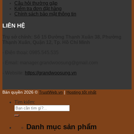
Câu hỏi thường gặp
Kiểm tra đơn đặt hàng
Chính sách bảo mật thông tin
LIÊN HỆ
Trụ sở chính: Số 15 Đường Thạnh Xuân 38, Phường
Thạnh Xuân, Quận 12, Tp. Hồ Chí Minh
- Điện thoại: 0985.545.535
- Email: manager.grandwoosung@gmail.com
- Website:
https://grandwoosung.vn
Bản quyền 2026 ©
TrustWeb.vn
|
Hosting tốt nhất
Tìm kiếm:
Danh mục sản phẩm