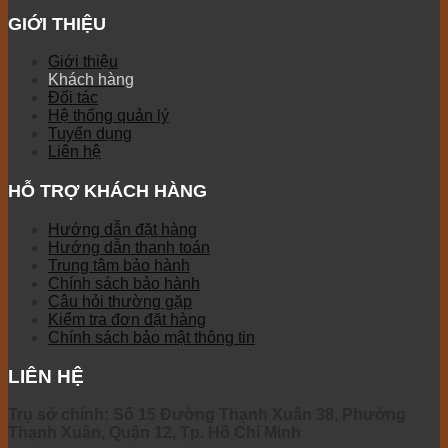
GIỚI THIỆU
Giới thiệu
Khách hàng
Đối tác
Hệ thống quản lý
Tuyển dụng
Liên hệ
HỖ TRỢ KHÁCH HÀNG
Hướng dẫn đặt hàng
Hướng dẫn thanh toán
Trung tâm bảo hành
Chính sách bảo hành
Câu hỏi thường gặp
Kiểm tra đơn đặt hàng
Chính sách bảo mật thông tin
LIÊN HỆ
Trụ sở chính: Số 15 Đường Thạnh Xuân 38, Phường
Thạnh Xuân, Quận 12, Tp. Hồ Chí Minh