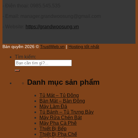
- Điện thoại: 0985.545.535
- Email: manager.grandwoosung@gmail.com
- Website:
https://grandwoosung.vn
Bản quyền 2026 ©
TrustWeb.vn
|
Hosting tốt nhất
Tìm kiếm:
Danh mục sản phẩm
Tủ Mát – Tủ Đông
Bàn Mát – Bàn Đông
Máy Làm Đá
Tủ Bánh – Tủ Trưng Bày
Máy Rửa Chén Bát
Máy Pha Cà Phê
Thiết Bị Bếp
Thiết Bị Pha Chế