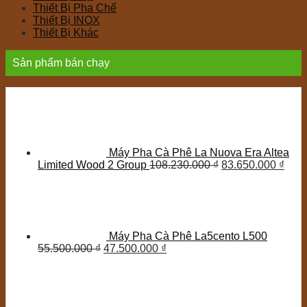
Thiết Bị Pha Chế
Thiết Bị INOX
Thiết Bị Khác
Sản phẩm bán chạy
Máy Pha Cà Phê La Nuova Era Altea
Limited Wood 2 Group
108.230.000
₫
83.650.000
₫
Máy Pha Cà Phê La5cento L500
55.500.000
₫
47.500.000
₫