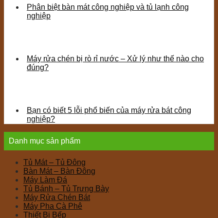
Phân biệt bàn mát công nghiệp và tủ lạnh công
nghiệp
Máy rửa chén bị rò rỉ nước – Xử lý như thế nào cho
đúng?
Bạn có biết 5 lỗi phổ biến của máy rửa bát công
nghiệp?
Danh mục sản phẩm
Tủ Mát – Tủ Đông
Bàn Mát – Bàn Đông
Máy Làm Đá
Tủ Bánh – Tủ Trưng Bày
Máy Rửa Chén Bát
Máy Pha Cà Phê
Thiết Bị Bếp