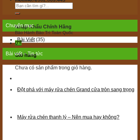
Tư vấn 24/7 miễn phí
Chuyên mục
Nhập Khẩu Chính Hãng
Bảo Hành Bảo Trì Toàn Quốc
Bài Viết
(35)
0
₫
Bài viết – Tin tức
Giỏ hàng
Chưa có sản phẩm trong giỏ hàng.
Đột phá với máy rửa chén Grand cửa tròn sang trọng
Máy rửa chén thanh lý – Nên mua hay không?