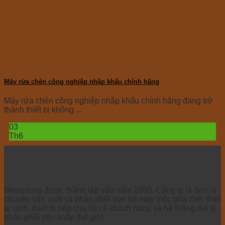
Máy rửa chén công nghiệp nhập khẩu chính hãng
Máy rửa chén công nghiệp nhập khẩu chính hãng đang trở
thành thiết bị không ...
03
Th6
Woossung được thành lập vào năm 1990. Công ty là đơn vị
chuyên sản xuất và phân phối trọn bộ máy móc pha chế, thiết
bị lạnh, thiết bị bếp cho tất cả khách hàng và hệ thống đại lý
phân phối trên khắp thế giới.