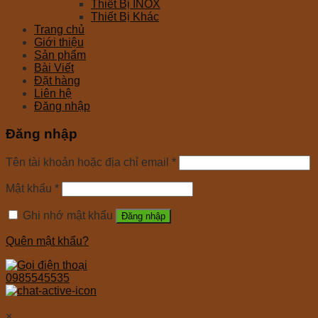
Thiết Bị INOX
Thiết Bị Khác
Trang chủ
Giới thiệu
Sản phẩm
Bài Viết
Đặt hàng
Liên hệ
Đăng nhập
Đăng nhập
Tên tài khoản hoặc địa chỉ email
*
Mật khẩu
*
Ghi nhớ mật khẩu
Đăng nhập
Quên mật khẩu?
0985545535
×