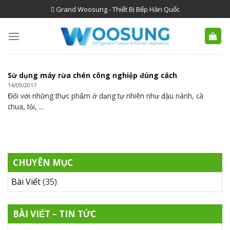
Skip
Grand Woosung - Thiết Bị Bếp Hàn Quốc
to
content
Sử dụng máy rửa chén công nghiệp đúng cách
14/09/2017
Đối với những thực phẩm ở dạng tự nhiên như đậu nành, cà
chua, tỏi, ...
CHUYÊN MỤC
Bài Viết
(35)
BÀI VIẾT – TIN TỨC