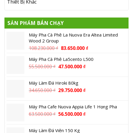
Thiết Bị Khác
SẢN PHẨM BÁN CHẠY
Máy Pha Cà Phê La Nuova Era Altea Limited
Wood 2 Group
108.230.000
₫
83.650.000
₫
Máy Pha Cà Phê La5cento L500
55.500.000
₫
47.500.000
₫
Máy Làm Đá Hiroki 80kg
34.650.000
₫
29.750.000
₫
Máy Pha Cafe Nuova Appia Life 1 Họng Pha
63.500.000
₫
56.500.000
₫
Máy Làm Đá Viên 150 Kg