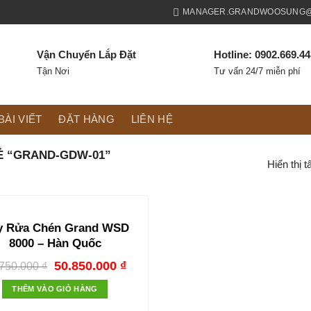
MANAGER.GRANDWOOSUNG@
Vận Chuyển Lắp Đặt
Hotline: 0902.669.4
Tận Nơi
Tư vấn 24/7 miễn phí
BÀI VIẾT
ĐẶT HÀNG
LIÊN HỆ
 “GRAND-GDW-01”
Hiển thị t
y Rửa Chén Grand WSD
8000 – Hàn Quốc
50.850.000
₫
.750.000
₫
THÊM VÀO GIỎ HÀNG