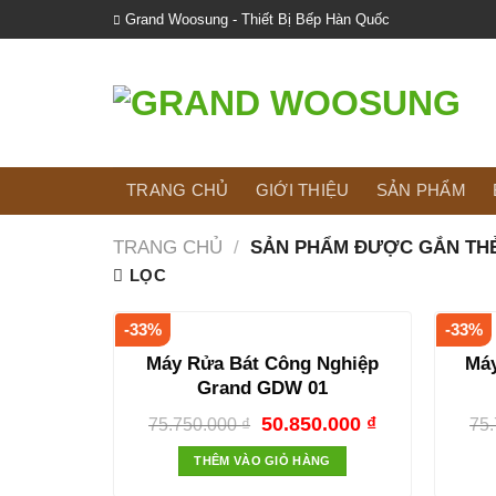
Skip
Grand Woosung - Thiết Bị Bếp Hàn Quốc
to
content
TRANG CHỦ
GIỚI THIỆU
SẢN PHẨM
TRANG CHỦ
/
SẢN PHẨM ĐƯỢC GẮN THẺ
LỌC
-33%
-33%
Máy Rửa Bát Công Nghiệp
Má
Grand GDW 01
50.850.000
₫
75.750.000
₫
75
THÊM VÀO GIỎ HÀNG