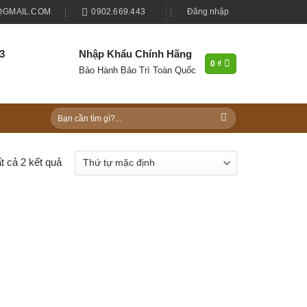
GMAIL.COM
0902.669.443
Đăng nhập
43
Nhập Khẩu Chính Hãng
0
₫
Bảo Hành Bảo Trì Toàn Quốc
Tìm
kiếm:
ất cả 2 kết quả