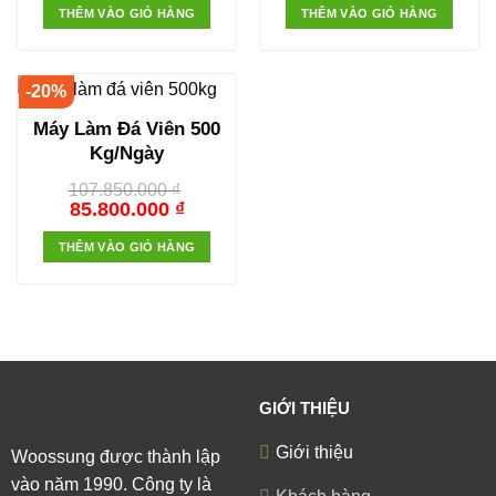
THÊM VÀO GIỎ HÀNG
THÊM VÀO GIỎ HÀNG
-20%
Máy Làm Đá Viên 500
Kg/Ngày
107.850.000
₫
85.800.000
₫
THÊM VÀO GIỎ HÀNG
GIỚI THIỆU
Giới thiệu
Woossung được thành lập
vào năm 1990. Công ty là