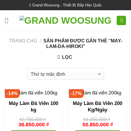
Skip
Grand Woosung - Thiết Bị Bếp Hàn Quốc
to
content
TRANG CHỦ
/
SẢN PHẨM ĐƯỢC GẮN THẺ “MAY-
LAM-DA-HIROKI”
LỌC
-14%
-17%
Máy Làm Đá Viên 100
Máy Làm Đá Viên 200
kg
Kg/Ngày
42.750.000
₫
61.250.000
₫
36.850.000
₫
50.850.000
₫