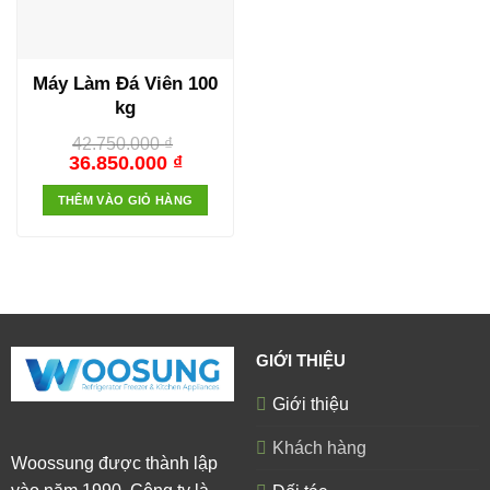
Máy Làm Đá Viên 100
kg
42.750.000
₫
36.850.000
₫
THÊM VÀO GIỎ HÀNG
GIỚI THIỆU
Giới thiệu
Khách hàng
Woossung được thành lập