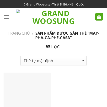
Skip
Grand Woosung - Thiết Bị Bếp Hàn Quốc
to
content
TRANG CHỦ
/
SẢN PHẨM ĐƯỢC GẮN THẺ “MAY-
PHA-CA-PHE-CASA”
LỌC