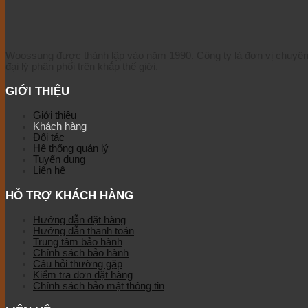
Woossung được thành lập vào năm 1990. Công ty là đơn vị chuyên sả
đại lý phân phối trên khắp thế giới.
GIỚI THIỆU
Giới thiệu
Khách hàng
Đối tác
Hệ thống quản lý
Tuyển dụng
Liên hệ
HỖ TRỢ KHÁCH HÀNG
Hướng dẫn đặt hàng
Hướng dẫn thanh toán
Trung tâm bảo hành
Chính sách bảo hành
Câu hỏi thường gặp
Kiểm tra đơn đặt hàng
Chính sách bảo mật thông tin