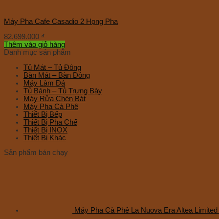
Máy Pha Cafe Casadio 2 Họng Pha
82.699.000
₫
Thêm vào giỏ hàng
Danh mục sản phẩm
Tủ Mát – Tủ Đông
Bàn Mát – Bàn Đông
Máy Làm Đá
Tủ Bánh – Tủ Trưng Bày
Máy Rửa Chén Bát
Máy Pha Cà Phê
Thiết Bị Bếp
Thiết Bị Pha Chế
Thiết Bị INOX
Thiết Bị Khác
Sản phẩm bán chạy
Máy Pha Cà Phê La Nuova Era Altea Limite