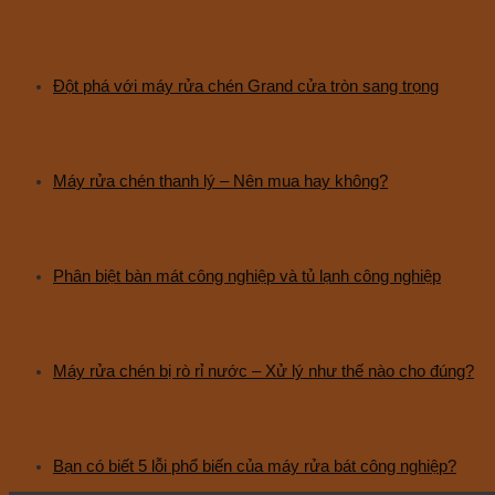
Đột phá với máy rửa chén Grand cửa tròn sang trọng
Máy rửa chén thanh lý – Nên mua hay không?
Phân biệt bàn mát công nghiệp và tủ lạnh công nghiệp
Máy rửa chén bị rò rỉ nước – Xử lý như thế nào cho đúng?
Bạn có biết 5 lỗi phổ biến của máy rửa bát công nghiệp?