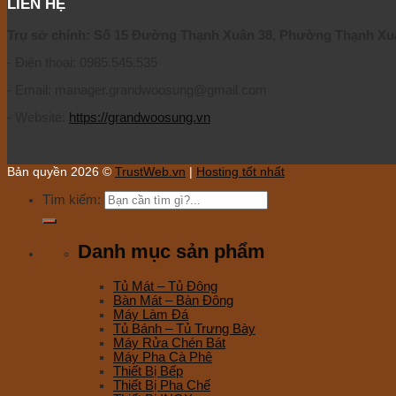
LIÊN HỆ
Trụ sở chính: Số 15 Đường Thạnh Xuân 38, Phường Thạnh Xuâ
- Điện thoại: 0985.545.535
- Email: manager.grandwoosung@gmail.com
- Website:
https://grandwoosung.vn
Bản quyền 2026 ©
TrustWeb.vn
|
Hosting tốt nhất
Tìm kiếm:
Danh mục sản phẩm
Tủ Mát – Tủ Đông
Bàn Mát – Bàn Đông
Máy Làm Đá
Tủ Bánh – Tủ Trưng Bày
Máy Rửa Chén Bát
Máy Pha Cà Phê
Thiết Bị Bếp
Thiết Bị Pha Chế