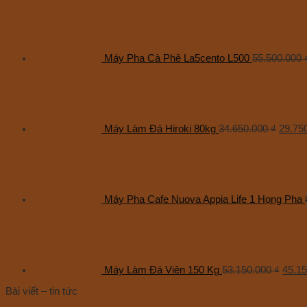
Máy Pha Cà Phê La5cento L500
55.500.000
Máy Làm Đá Hiroki 80kg
34.650.000
₫
29.75
Máy Pha Cafe Nuova Appia Life 1 Họng Pha
Máy Làm Đá Viên 150 Kg
53.150.000
₫
45.1
Bài viết – tin tức