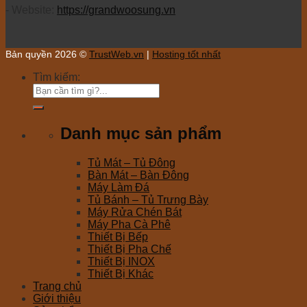
- Website:
https://grandwoosung.vn
Bản quyền 2026 ©
TrustWeb.vn
|
Hosting tốt nhất
Tìm kiếm:
Danh mục sản phẩm
Tủ Mát – Tủ Đông
Bàn Mát – Bàn Đông
Máy Làm Đá
Tủ Bánh – Tủ Trưng Bày
Máy Rửa Chén Bát
Máy Pha Cà Phê
Thiết Bị Bếp
Thiết Bị Pha Chế
Thiết Bị INOX
Thiết Bị Khác
Trang chủ
Giới thiệu