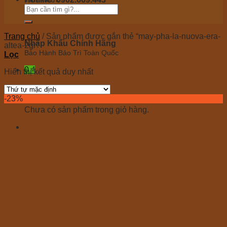
Tư vấn 24/7 miễn phí
Trang chủ
/
Sản phẩm được gắn thẻ “may-pha-la-nuova-era-
Nhập Khẩu Chính Hãng
altea-2gr”
Bảo Hành Bảo Trì Toàn Quốc
Lọc
0
₫
Hiển thị kết quả duy nhất
Giỏ hàng
-23%
Chưa có sản phẩm trong giỏ hàng.