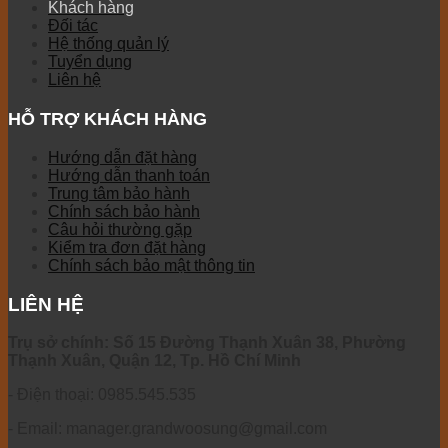
Khách hàng
Đối tác
Hệ thống quản lý
Tuyển dụng
Liên hệ
HỖ TRỢ KHÁCH HÀNG
Hướng dẫn đặt hàng
Hướng dẫn thanh toán
Trung tâm bảo hành
Chính sách bảo hành
Câu hỏi thường gặp
Kiểm tra đơn đặt hàng
Chính sách bảo mật thông tin
LIÊN HỆ
Trụ sở chính: Số 15 Đường Thạnh Xuân 38, Phường
Thạnh Xuân, Quận 12, Tp. Hồ Chí Minh
- Điện thoại: 0985.545.535
- Email: manager.grandwoosung@gmail.com