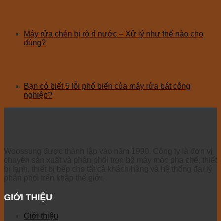
Máy rửa chén bị rò rỉ nước – Xử lý như thế nào cho
đúng?
Bạn có biết 5 lỗi phổ biến của máy rửa bát công
nghiệp?
Woossung được thành lập vào năm 1990. Công ty là đơn vị
chuyên sản xuất và phân phối trọn bộ máy móc pha chế, thiết
bị lạnh, thiết bị bếp cho tất cả khách hàng và hệ thống đại lý
phân phối trên khắp thế giới.
GIỚI THIỆU
Giới thiệu