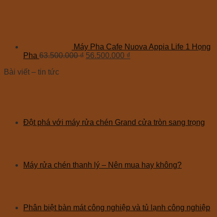
Máy Pha Cafe Nuova Appia Life 1 Họng
Pha
63.500.000
₫
56.500.000
₫
Bài viết – tin tức
Đột phá với máy rửa chén Grand cửa tròn sang trọng
Máy rửa chén thanh lý – Nên mua hay không?
Phân biệt bàn mát công nghiệp và tủ lạnh công nghiệp