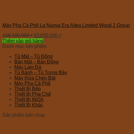
Máy Pha Cà Phê La Nuova Era Altea Limited Wood 2 Group
108.230.000
₫
83.650.000
₫
Thêm vào giỏ hàng
Danh mục sản phẩm
Tủ Mát – Tủ Đông
Bàn Mát – Bàn Đông
Máy Làm Đá
Tủ Bánh – Tủ Trưng Bày
Máy Rửa Chén Bát
Máy Pha Cà Phê
Thiết Bị Bếp
Thiết Bị Pha Chế
Thiết Bị INOX
Thiết Bị Khác
Sản phẩm bán chạy