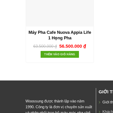
Máy Pha Cafe Nuova Appia Life
1 Họng Pha
56.500.000
₫
63.500.000
₫
THÊM VÀO GIỎ HÀNG
GIỚI 
Woossung được thành lập vào năm
Giới t
1990. Công ty là đơn vị chuyên sản xuất
Khách
và phân phối trọn bộ máy móc pha chế,