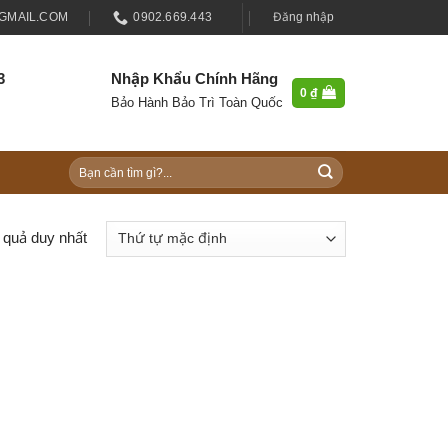
MAIL.COM
0902.669.443
Đăng nhập
3
Nhập Khẩu Chính Hãng
0
₫
Bảo Hành Bảo Trì Toàn Quốc
Tìm
kiếm:
t quả duy nhất