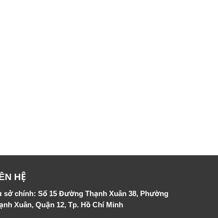
IÊN HỆ
ụ sở chính: Số 15 Đường Thạnh Xuân 38, Phường
ạnh Xuân, Quận 12, Tp. Hồ Chí Minh