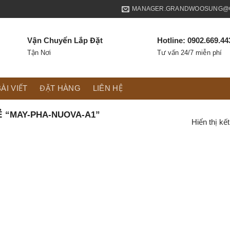
MANAGER.GRANDWOOSUNG@G
Vận Chuyển Lắp Đặt
Hotline: 0902.669.44
Tận Nơi
Tư vấn 24/7 miễn phí
ÀI VIẾT
ĐẶT HÀNG
LIÊN HỆ
 “MAY-PHA-NUOVA-A1”
Hiển thị kế