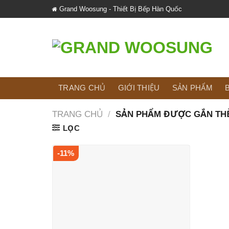
Skip
Grand Woosung - Thiết Bị Bếp Hàn Quốc
to
content
TRANG CHỦ
GIỚI THIỆU
SẢN PHẨM
B
TRANG CHỦ
/
SẢN PHẨM ĐƯỢC GẮN THẺ
LỌC
-11%