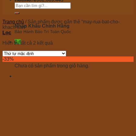
Tư vấn 24/7 miễn phí
Trang chủ
/
Sản phẩm được gắn thẻ “may-rua-bat-cho-
Nhập Khẩu Chính Hãng
khach-san”
Bảo Hành Bảo Trì Toàn Quốc
Lọc
0
₫
Hiển thị tất cả 2 kết quả
Giỏ hàng
-33%
Chưa có sản phẩm trong giỏ hàng.