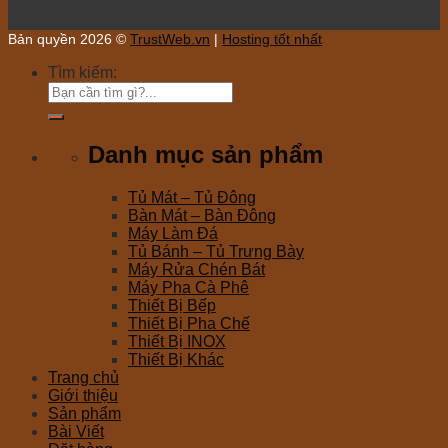
Bản quyền 2026 ©
TrustWeb.vn
|
Hosting tốt nhất
Tìm kiếm:
Danh mục sản phẩm
Tủ Mát – Tủ Đông
Bàn Mát – Bàn Đông
Máy Làm Đá
Tủ Bánh – Tủ Trưng Bày
Máy Rửa Chén Bát
Máy Pha Cà Phê
Thiết Bị Bếp
Thiết Bị Pha Chế
Thiết Bị INOX
Thiết Bị Khác
Trang chủ
Giới thiệu
Sản phẩm
Bài Viết