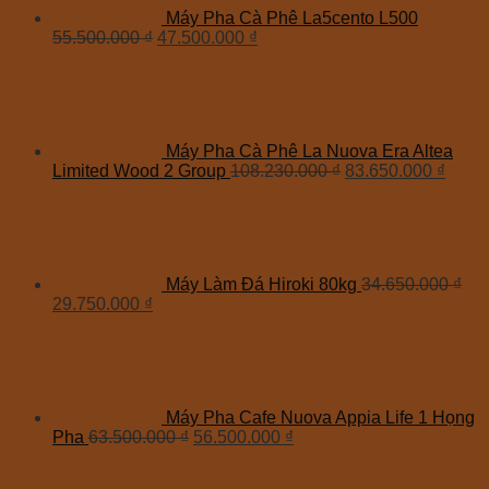
Máy Pha Cà Phê La5cento L500
55.500.000
₫
47.500.000
₫
Máy Pha Cà Phê La Nuova Era Altea
Limited Wood 2 Group
108.230.000
₫
83.650.000
₫
Máy Làm Đá Hiroki 80kg
34.650.000
₫
29.750.000
₫
Máy Pha Cafe Nuova Appia Life 1 Họng
Pha
63.500.000
₫
56.500.000
₫