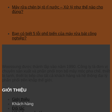
Máy rửa chén bị rò rỉ nước – Xử lý như thế nào cho
đúng?
Bạn có biết 5 lỗi phổ biến của máy rửa bát công
nghiệp?
Woossung được thành lập vào năm 1990. Công ty là đơn vị
chuyên sản xuất và phân phối trọn bộ máy móc pha chế, thiết
bị lạnh, thiết bị bếp cho tất cả khách hàng và hệ thống đại lý
phân phối trên khắp thế giới.
GIỚI THIỆU
Giới thiệu
Khách hàng
Đối tác