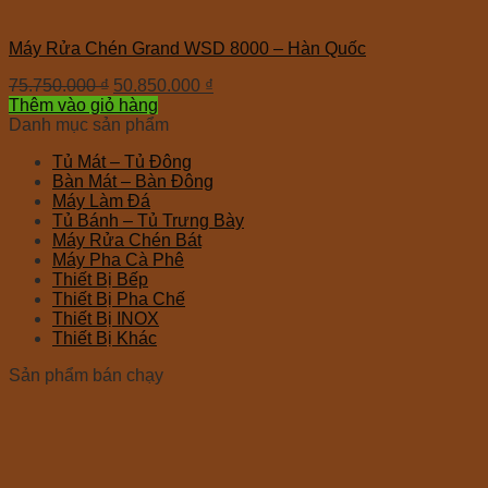
Máy Rửa Chén Grand WSD 8000 – Hàn Quốc
75.750.000
₫
50.850.000
₫
Thêm vào giỏ hàng
Danh mục sản phẩm
Tủ Mát – Tủ Đông
Bàn Mát – Bàn Đông
Máy Làm Đá
Tủ Bánh – Tủ Trưng Bày
Máy Rửa Chén Bát
Máy Pha Cà Phê
Thiết Bị Bếp
Thiết Bị Pha Chế
Thiết Bị INOX
Thiết Bị Khác
Sản phẩm bán chạy