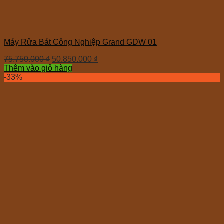
Máy Rửa Bát Công Nghiệp Grand GDW 01
75.750.000
₫
50.850.000
₫
Thêm vào giỏ hàng
-33%