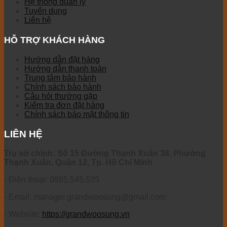
Hệ thống quản lý
Tuyển dụng
Liên hệ
HỖ TRỢ KHÁCH HÀNG
Hướng dẫn đặt hàng
Hướng dẫn thanh toán
Trung tâm bảo hành
Chính sách bảo hành
Câu hỏi thường gặp
Kiểm tra đơn đặt hàng
Chính sách bảo mật thông tin
LIÊN HỆ
Trụ sở chính: Số 15 Đường Thạnh Xuân 38, Phường
Thạnh Xuân, Quận 12, Tp. Hồ Chí Minh
- Điện thoại: 0985.545.535
- Email: manager.grandwoosung@gmail.com
- Website:
https://grandwoosung.vn