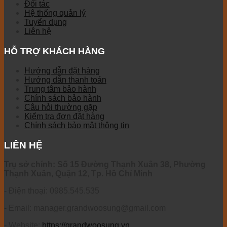
Đối tác
Hệ thống quản lý
Tuyển dụng
Liên hệ
HỖ TRỢ KHÁCH HÀNG
Hướng dẫn đặt hàng
Hướng dẫn thanh toán
Trung tâm bảo hành
Chính sách bảo hành
Câu hỏi thường gặp
Kiểm tra đơn đặt hàng
Chính sách bảo mật thông tin
LIÊN HỆ
Trụ sở chính: Số 15 Đường Thạnh Xuân 38, Phường
Thạnh Xuân, Quận 12, Tp. Hồ Chí Minh
- Điện thoại: 0985.545.535
- Email: manager.grandwoosung@gmail.com
- Website:
https://grandwoosung.vn