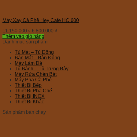
Máy Xay Cà Phê Hey Cafe HC 600
11.150.000
₫
6.800.000
₫
Thêm vào giỏ hàng
Danh mục sản phẩm
Tủ Mát – Tủ Đông
Bàn Mát – Bàn Đông
Máy Làm Đá
Tủ Bánh – Tủ Trưng Bày
Máy Rửa Chén Bát
Máy Pha Cà Phê
Thiết Bị Bếp
Thiết Bị Pha Chế
Thiết Bị INOX
Thiết Bị Khác
Sản phẩm bán chạy