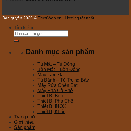
Bản quyền 2026 ©
TrustWeb.vn
|
Hosting tốt nhất
Tìm kiếm:
Danh mục sản phẩm
Tủ Mát – Tủ Đông
Bàn Mát – Bàn Đông
Máy Làm Đá
Tủ Bánh – Tủ Trưng Bày
Máy Rửa Chén Bát
Máy Pha Cà Phê
Thiết Bị Bếp
Thiết Bị Pha Chế
Thiết Bị INOX
Thiết Bị Khác
Trang chủ
Giới thiệu
Sản phẩm