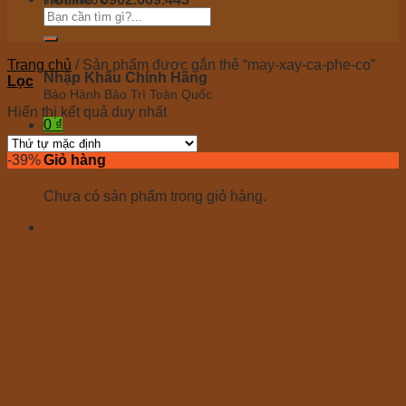
Tư vấn 24/7 miễn phí
Trang chủ
/
Sản phẩm được gắn thẻ “may-xay-ca-phe-co”
Nhập Khẩu Chính Hãng
Lọc
Bảo Hành Bảo Trì Toàn Quốc
Hiển thị kết quả duy nhất
0
₫
-39%
Giỏ hàng
Chưa có sản phẩm trong giỏ hàng.