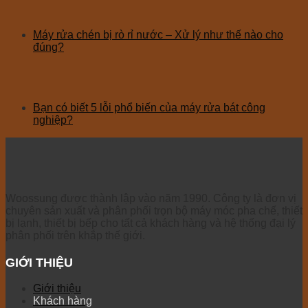
Máy rửa chén bị rò rỉ nước – Xử lý như thế nào cho
đúng?
Bạn có biết 5 lỗi phổ biến của máy rửa bát công
nghiệp?
Woossung được thành lập vào năm 1990. Công ty là đơn vị
chuyên sản xuất và phân phối trọn bộ máy móc pha chế, thiết
bị lạnh, thiết bị bếp cho tất cả khách hàng và hệ thống đại lý
phân phối trên khắp thế giới.
GIỚI THIỆU
Giới thiệu
Khách hàng