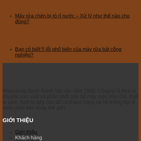
Máy rửa chén bị rò rỉ nước – Xử lý như thế nào cho
đúng?
Bạn có biết 5 lỗi phổ biến của máy rửa bát công
nghiệp?
Woossung được thành lập vào năm 1990. Công ty là đơn vị
chuyên sản xuất và phân phối trọn bộ máy móc pha chế, thiết
bị lạnh, thiết bị bếp cho tất cả khách hàng và hệ thống đại lý
phân phối trên khắp thế giới.
GIỚI THIỆU
Giới thiệu
Khách hàng