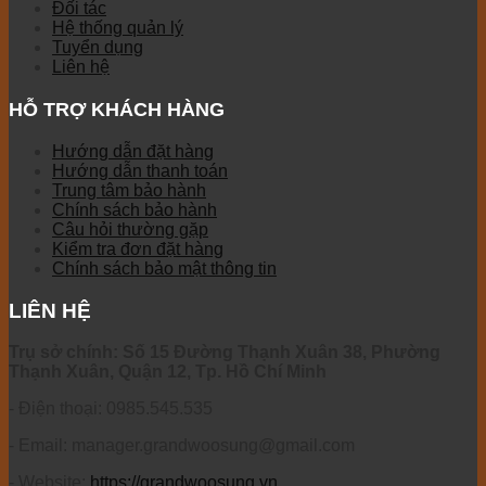
Đối tác
Hệ thống quản lý
Tuyển dụng
Liên hệ
HỖ TRỢ KHÁCH HÀNG
Hướng dẫn đặt hàng
Hướng dẫn thanh toán
Trung tâm bảo hành
Chính sách bảo hành
Câu hỏi thường gặp
Kiểm tra đơn đặt hàng
Chính sách bảo mật thông tin
LIÊN HỆ
Trụ sở chính: Số 15 Đường Thạnh Xuân 38, Phường
Thạnh Xuân, Quận 12, Tp. Hồ Chí Minh
- Điện thoại: 0985.545.535
- Email: manager.grandwoosung@gmail.com
- Website:
https://grandwoosung.vn