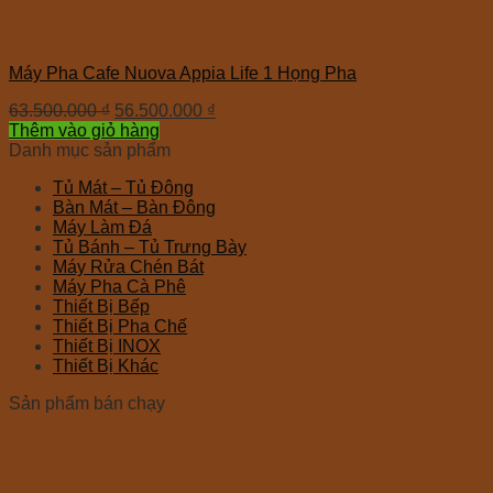
Máy Pha Cafe Nuova Appia Life 1 Họng Pha
63.500.000
₫
56.500.000
₫
Thêm vào giỏ hàng
Danh mục sản phẩm
Tủ Mát – Tủ Đông
Bàn Mát – Bàn Đông
Máy Làm Đá
Tủ Bánh – Tủ Trưng Bày
Máy Rửa Chén Bát
Máy Pha Cà Phê
Thiết Bị Bếp
Thiết Bị Pha Chế
Thiết Bị INOX
Thiết Bị Khác
Sản phẩm bán chạy