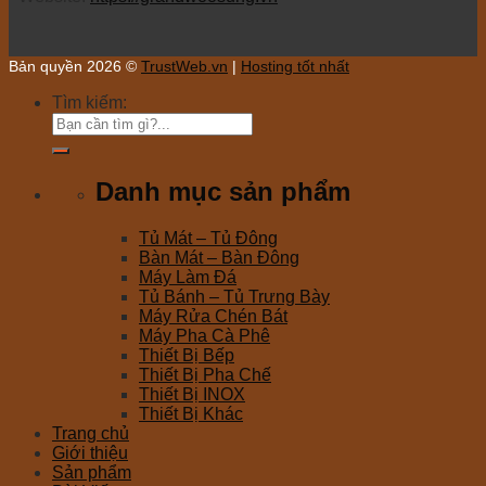
Bản quyền 2026 ©
TrustWeb.vn
|
Hosting tốt nhất
Tìm kiếm:
Danh mục sản phẩm
Tủ Mát – Tủ Đông
Bàn Mát – Bàn Đông
Máy Làm Đá
Tủ Bánh – Tủ Trưng Bày
Máy Rửa Chén Bát
Máy Pha Cà Phê
Thiết Bị Bếp
Thiết Bị Pha Chế
Thiết Bị INOX
Thiết Bị Khác
Trang chủ
Giới thiệu
Sản phẩm