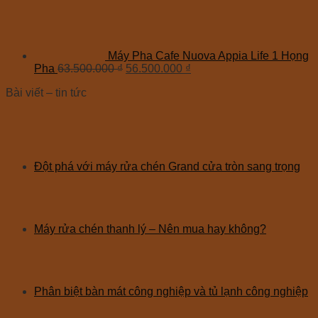
Máy Pha Cafe Nuova Appia Life 1 Họng
Pha
63.500.000
₫
56.500.000
₫
Bài viết – tin tức
Đột phá với máy rửa chén Grand cửa tròn sang trọng
Máy rửa chén thanh lý – Nên mua hay không?
Phân biệt bàn mát công nghiệp và tủ lạnh công nghiệp