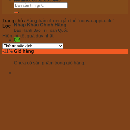
Tư vấn 24/7 miễn phí
Trang chủ
/
Sản phẩm được gắn thẻ “nuova-appia-life”
Nhập Khẩu Chính Hãng
Lọc
Bảo Hành Bảo Trì Toàn Quốc
Hiển thị kết quả duy nhất
0
₫
-11%
Giỏ hàng
Chưa có sản phẩm trong giỏ hàng.