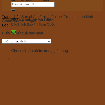
Tư vấn 24/7 miễn phí
Trang chủ
/
Sản phẩm được gắn thẻ “Tu-mat-canh-kinh-
Nhập Khẩu Chính Hãng
Grand-woosung-g45-2g”
Bảo Hành Bảo Trì Toàn Quốc
Lọc
0
₫
Hiển thị kết quả duy nhất
Giỏ hàng
Chưa có sản phẩm trong giỏ hàng.