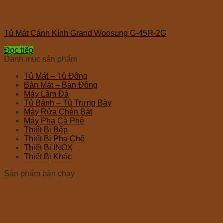
Tủ Mát Cánh Kính Grand Woosung G-45R-2G
Đọc tiếp
Danh mục sản phẩm
Tủ Mát – Tủ Đông
Bàn Mát – Bàn Đông
Máy Làm Đá
Tủ Bánh – Tủ Trưng Bày
Máy Rửa Chén Bát
Máy Pha Cà Phê
Thiết Bị Bếp
Thiết Bị Pha Chế
Thiết Bị INOX
Thiết Bị Khác
Sản phẩm bán chạy