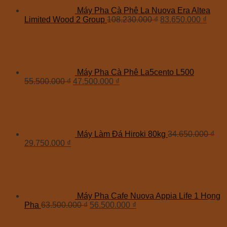
Máy Pha Cà Phê La Nuova Era Altea
Limited Wood 2 Group
108.230.000
₫
83.650.000
₫
Máy Pha Cà Phê La5cento L500
55.500.000
₫
47.500.000
₫
Máy Làm Đá Hiroki 80kg
34.650.000
₫
29.750.000
₫
Máy Pha Cafe Nuova Appia Life 1 Họng
Pha
63.500.000
₫
56.500.000
₫