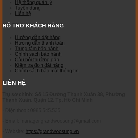
Hệ thống quản lý
Tuyển dụng
Liên hệ
HỖ TRỢ KHÁCH HÀNG
Hướng dẫn đặt hàng
Hướng dẫn thanh toán
Trung tâm bảo hành
Chính sách bảo hành
Câu hỏi thường gặp
Kiểm tra đơn đặt hàng
Chính sách bảo mật thông tin
LIÊN HỆ
Trụ sở chính: Số 15 Đường Thạnh Xuân 38, Phường
Thạnh Xuân, Quận 12, Tp. Hồ Chí Minh
- Điện thoại: 0985.545.535
- Email: manager.grandwoosung@gmail.com
- Website:
https://grandwoosung.vn