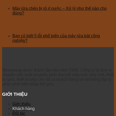
Máy rửa chén bị rò rỉ nước – Xử lý như thế nào cho
đúng?
Bạn có biết 5 lỗi phổ biến của máy rửa bát công
nghiệp?
Woossung được thành lập vào năm 1990. Công ty là đơn vị
chuyên sản xuất và phân phối trọn bộ máy móc pha chế, thiết
bị lạnh, thiết bị bếp cho tất cả khách hàng và hệ thống đại lý
phân phối trên khắp thế giới.
GIỚI THIỆU
Giới thiệu
Khách hàng
Đối tác