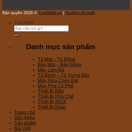
Bản quyền 2026 ©
TrustWeb.vn
|
Hosting tốt nhất
Tìm kiếm:
Danh mục sản phẩm
Tủ Mát – Tủ Đông
Bàn Mát – Bàn Đông
Máy Làm Đá
Tủ Bánh – Tủ Trưng Bày
Máy Rửa Chén Bát
Máy Pha Cà Phê
Thiết Bị Bếp
Thiết Bị Pha Chế
Thiết Bị INOX
Thiết Bị Khác
Trang chủ
Giới thiệu
Sản phẩm
Bài Viết