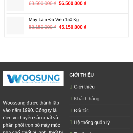
63.500.000
₫
56.500.000
₫
Máy Làm Đá Viên 150 Kg
53.150.000
₫
45.150.000
₫
GIỚI THIỆU
Giới thiệu
Khách hàng
Woossung được thành lập
vào năm 1990. Công ty là
Đối tác
đơn vị chuyên sản xuất và
Hệ thống quản lý
phân phối trọn bộ máy móc
pha chế, thiết bị lạnh, thiết bị