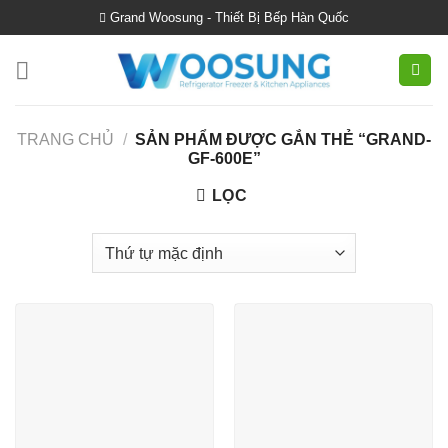
Skip
Grand Woosung - Thiết Bị Bếp Hàn Quốc
to
content
TRANG CHỦ
/
SẢN PHẨM ĐƯỢC GẮN THẺ “GRAND-
GF-600E”
LỌC