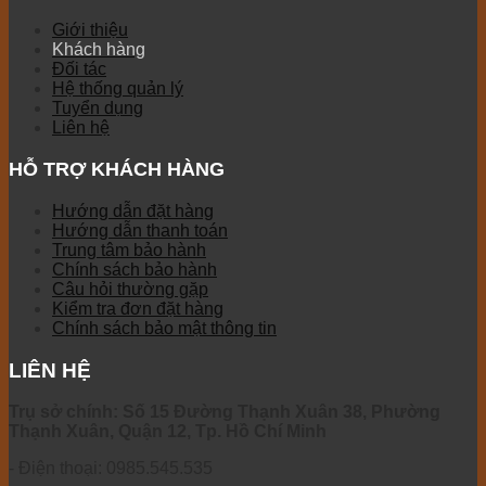
Giới thiệu
Khách hàng
Đối tác
Hệ thống quản lý
Tuyển dụng
Liên hệ
HỖ TRỢ KHÁCH HÀNG
Hướng dẫn đặt hàng
Hướng dẫn thanh toán
Trung tâm bảo hành
Chính sách bảo hành
Câu hỏi thường gặp
Kiểm tra đơn đặt hàng
Chính sách bảo mật thông tin
LIÊN HỆ
Trụ sở chính: Số 15 Đường Thạnh Xuân 38, Phường
Thạnh Xuân, Quận 12, Tp. Hồ Chí Minh
- Điện thoại: 0985.545.535