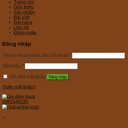
Trang chủ
Giới thiệu
Sản phẩm
Bài Viết
Đặt hàng
Liên hệ
Đăng nhập
Đăng nhập
Tên tài khoản hoặc địa chỉ email
*
Mật khẩu
*
Ghi nhớ mật khẩu
Đăng nhập
Quên mật khẩu?
0985545535
×