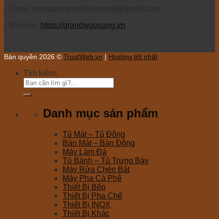
- Email: manager.grandwoosung@gmail.com
- Website:
https://grandwoosung.vn
Bản quyền 2026 ©
TrustWeb.vn
|
Hosting tốt nhất
Tìm kiếm:
Danh mục sản phẩm
Tủ Mát – Tủ Đông
Bàn Mát – Bàn Đông
Máy Làm Đá
Tủ Bánh – Tủ Trưng Bày
Máy Rửa Chén Bát
Máy Pha Cà Phê
Thiết Bị Bếp
Thiết Bị Pha Chế
Thiết Bị INOX
Thiết Bị Khác