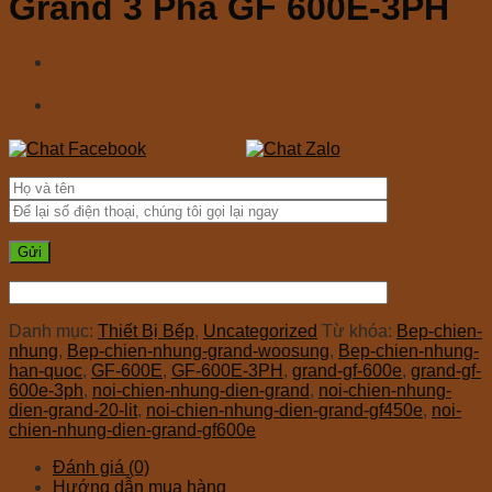
Grand 3 Pha GF 600E-3PH
Danh mục:
Thiết Bị Bếp
,
Uncategorized
Từ khóa:
Bep-chien-
nhung
,
Bep-chien-nhung-grand-woosung
,
Bep-chien-nhung-
han-quoc
,
GF-600E
,
GF-600E-3PH
,
grand-gf-600e
,
grand-gf-
600e-3ph
,
noi-chien-nhung-dien-grand
,
noi-chien-nhung-
dien-grand-20-lit
,
noi-chien-nhung-dien-grand-gf450e
,
noi-
chien-nhung-dien-grand-gf600e
Đánh giá (0)
Hướng dẫn mua hàng