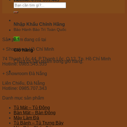
Tư vấn 24/7 miễn phí
Nhập Khẩu Chính Hãng
Bảo Hành Bảo Trì Toàn Quốc
0
₫
Sản phẩm đang có tại
+ Showroom Hồ Chí Minh
Giỏ hàng
74 Thạnh Lộc 44, P.Thạnh Lộc, Q.12, Tp. Hồ Chí Minh
Chưa có sản phẩm trong giỏ hàng.
Hotline: 0985.545.535
+ Showroom Đà Nẵng
Liên Chiểu, Đà Nẵng
Hotline: 0985.707.343
Danh mục sản phẩm
Tủ Mát – Tủ Đông
Bàn Mát – Bàn Đông
Máy Làm Đá
Tủ Bánh – Tủ Trưng Bày