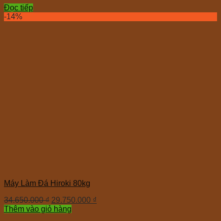
Đọc tiếp
-14%
Máy Làm Đá Hiroki 80kg
34.650.000
₫
29.750.000
₫
Thêm vào giỏ hàng