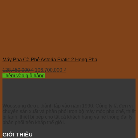
Máy Pha Cà Phê Astoria Pratic 2 Họng Pha
128.450.000
₫
106.700.000
₫
Thêm vào giỏ hàng
Woossung được thành lập vào năm 1990. Công ty là đơn vị
chuyên sản xuất và phân phối trọn bộ máy móc pha chế, thiết
bị lạnh, thiết bị bếp cho tất cả khách hàng và hệ thống đại lý
phân phối trên khắp thế giới.
GIỚI THIỆU