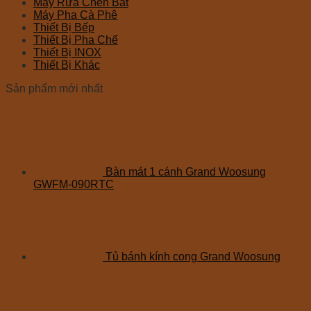
Máy Rửa Chén Bát
Máy Pha Cà Phê
Thiết Bị Bếp
Thiết Bị Pha Chế
Thiết Bị INOX
Thiết Bị Khác
Sản phẩm mới nhất
Bàn mát 1 cánh Grand Woosung
GWFM-090RTC
Tủ bánh kính cong Grand Woosung