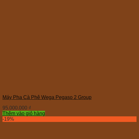
Máy Pha Cà Phê Wega Pegaso 2 Group
95.000.000
₫
Thêm vào giỏ hàng
-19%