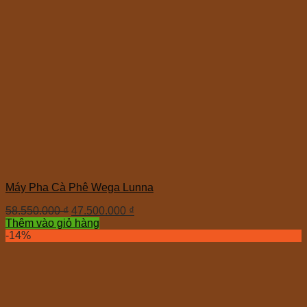
Máy Pha Cà Phê Wega Lunna
58.550.000
₫
47.500.000
₫
Thêm vào giỏ hàng
-14%