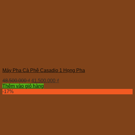
Máy Pha Cà Phê Casadio 1 Họng Pha
48.500.000
₫
41.500.000
₫
Thêm vào giỏ hàng
-17%