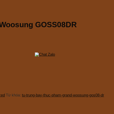
d Woosung GOSS08DR
zed
Từ khóa:
tu-trung-bay-thuc-pham-grand-woosung-gos08-dr