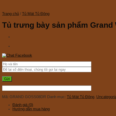
Trang chủ
/
Tủ Mát Tủ Đông
Tủ trưng bày sản phẩm Gran
Mã:
GRAND GOSS08DR
Danh mục:
Tủ Mát Tủ Đông
,
Uncategori
Đánh giá (0)
Hướng dẫn mua hàng