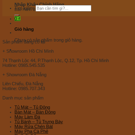
Nhập Khẩu Chính Hãng
Tìm kiếm:
Bảo Hành Bảo Trì Toàn Quốc
0
₫
Giỏ hàng
Chưa có sản phẩm trong giỏ hàng.
Sản phẩm đang có tại
+ Showroom Hồ Chí Minh
74 Thạnh Lộc 44, P.Thạnh Lộc, Q.12, Tp. Hồ Chí Minh
Hotline: 0985.545.535
+ Showroom Đà Nẵng
Liên Chiểu, Đà Nẵng
Hotline: 0985.707.343
Danh mục sản phẩm
Tủ Mát – Tủ Đông
Bàn Mát – Bàn Đông
Máy Làm Đá
Tủ Bánh – Tủ Trưng Bày
Máy Rửa Chén Bát
Máy Pha Cà Phê